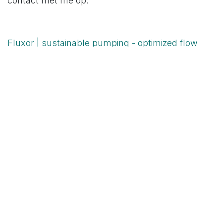
contact met me op.
Fluxor | sustainable pumping - optimized flow
Jelle@fluxor.be
+32 472 85 95 31
#
Sector & Opinie