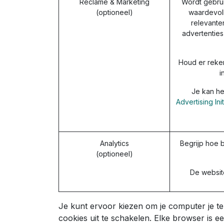
Reclame & Marketing
Wordt gebrui
(optioneel)
waardevoll
relevante
advertentie
Houd er reke
i
Je kan he
Advertising Ini
Analytics
Begrijp hoe b
(optioneel)
De website
Je kunt ervoor kiezen om je computer je t
cookies uit te schakelen. Elke browser is e