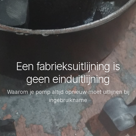
Een fabrieksuitlijning is
geen einduitlijning
Waarom je pomp altijd opnieuw moet uitlijnen bij
ingebruikname