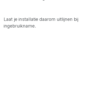
Laat je installatie daarom uitlijnen bij
ingebruikname.
Wat zijn jullie tips voor een juiste werkvolgorde
tijdens plaatsing?
Fluxor | sustainable pumping - optimized flow
#
Pomptechniek