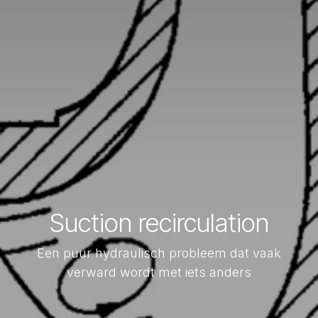
Suction recirculation
Een puur hydraulisch probleem dat vaak
verward wordt met iets anders